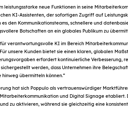
leistungsstarke neue Funktionen in seine Mitarbeiterkomm
ichen KI-Assistenten, der sofortigen Zugriff auf Leistun
en es den Kommunikationsteams, schnellere und datenbasie
svollere Botschaften an ein globales Publikum zu übermitt
 für verantwortungsvolle KI im Bereich Mitarbeiterkommuni
 „Für unsere Kunden bietet sie einen klaren, globalen Maß
zierungsvorgaben erfordert kontinuierliche Verbesserung,
ichergestellt werden, dass Unternehmen ihre Belegschaft
 hinweg übermitteln können.“
erung hat sich Poppulo als vertrauenswürdiger Marktführer 
itarbeiterkommunikation und Digital Signage etabliert.
und zu aktivieren, während sie gleichzeitig eine konsiste