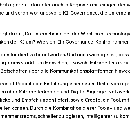
al agieren – darunter auch in Regionen mit einigen der we
liche und verantwortungsvolle KI-Governance, die Unterneh
folgt dazu: „Da Unternehmen bei der Wahl ihrer Technologi
isiken der KI um? Wie sieht Ihr Governance-Kontrollrahme
agen fundiert zu beantworten. Und noch wichtiger ist, dass
ngteams stärkt, um Menschen, – sowohl Mitarbeiter als au
 Botschaften über alle Kommunikationsplattformen hinweg z
hleunigt Poppulo die Einführung einer neuen Reihe von age
n über Mitarbeiterkanäle und Digital Signage-Netzwerke 
licke und Empfehlungen liefert, sowie
Create,
ein Tool, mi
len können. Durch die Kombination dieser Tools – und wei
nehmensteams, schneller zu agieren, intelligenter zu ko