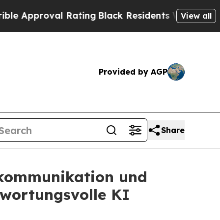
proval Rating
Black Residents Warned of Abusive 
View all
Provided by AGP
Share
erkommunikation und
twortungsvolle KI