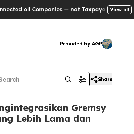
Companies — not Taxpayers — the Chance to Cash 
View all
Provided by AGP
Share
engintegrasikan Gremsy
ang Lebih Lama dan