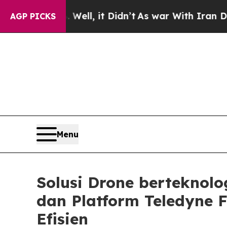
ell, it Didn’t
As war With Iran Drove oil Price
AGP PICKS
Menu
Solusi Drone berteknol
dan Platform Teledyne 
Efisien