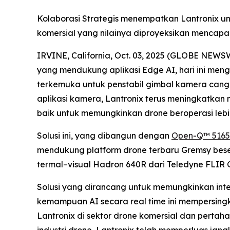
Kolaborasi Strategis menempatkan Lantronix u
komersial yang nilainya diproyeksikan mencapai
IRVINE, California, Oct. 03, 2025 (GLOBE NEWS
yang mendukung aplikasi Edge AI, hari ini men
terkemuka untuk penstabil gimbal kamera can
aplikasi kamera, Lantronix terus meningkatkan 
baik untuk memungkinkan drone beroperasi leb
Solusi ini, yang dibangun dengan
Open-Q™ 516
mendukung platform drone terbaru Gremsy bes
termal–visual Hadron 640R dari Teledyne FLIR O
Solusi yang dirancang untuk memungkinkan int
kemampuan AI secara real time ini mempersin
Lantronix di sektor drone komersial dan perta