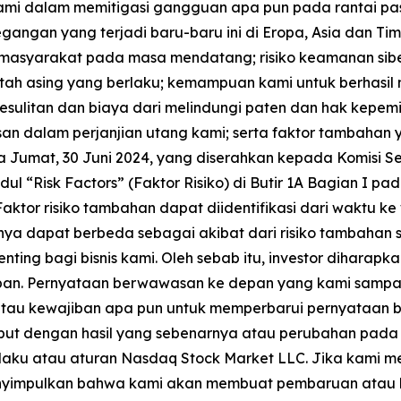
ami dalam memitigasi gangguan apa pun pada rantai pa
ngan yang terjadi baru-baru ini di Eropa, Asia dan Timu
n masyarakat pada masa mendatang; risiko keamanan si
ntah asing yang berlaku; kemampuan kami untuk berhasil 
kesulitan dan biaya dari melindungi paten dan hak kepem
an dalam perjanjian utang kami; serta faktor tambahan
da Jumat, 30 Juni 2024, yang diserahkan kepada Komisi S
 “Risk Factors” (Faktor Risiko) di Butir 1A Bagian I pad
aktor risiko tambahan dapat diidentifikasi dari waktu
nya dapat berbeda sebagai akibat dari risiko tambahan se
ting bagi bisnis kami. Oleh sebab itu, investor diharapka
n. Pernyataan berwawasan ke depan yang kami sampai
 atau kewajiban apa pun untuk memperbarui pernyataan b
ebut dengan hasil yang sebenarnya atau perubahan pada o
laku atau aturan Nasdaq Stock Market LLC. Jika kami 
enyimpulkan bahwa kami akan membuat pembaruan atau 