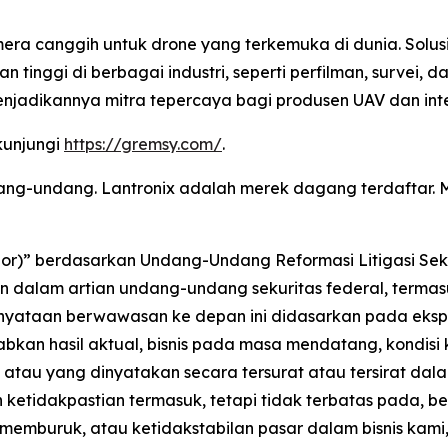
ra canggih untuk drone yang terkemuka di dunia. Solusi
 tinggi di berbagai industri, seperti perfilman, survei
jadikannya mitra tepercaya bagi produsen UAV dan integ
kunjungi
https://gremsy.com/
.
ndang-undang. Lantronix adalah merek dagang terdaftar
)” berdasarkan Undang-Undang Reformasi Litigasi Sekurit
lam artian undang-undang sekuritas federal, termasuk
rnyataan berwawasan ke depan ini didasarkan pada ekspe
bkan hasil aktual, bisnis pada masa mendatang, kondisi
alu atau yang dinyatakan secara tersurat atau tersirat 
 dan ketidakpastian termasuk, tetapi tidak terbatas pada,
 memburuk, atau ketidakstabilan pasar dalam bisnis ka