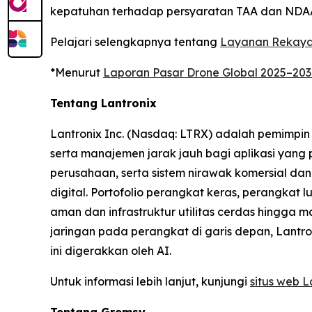
kepatuhan terhadap persyaratan TAA dan NDA
Pelajari selengkapnya tentang
Layanan Rekay
*Menurut
Laporan Pasar Drone Global 2025–20
Tentang Lantronix
Lantronix Inc. (Nasdaq: LTRX) adalah pemimpin 
serta manajemen jarak jauh bagi aplikasi yang 
perusahaan, serta sistem nirawak komersial d
digital. Portofolio perangkat keras, perangka
aman dan infrastruktur utilitas cerdas hingg
jaringan pada perangkat di garis depan, Lantr
ini digerakkan oleh AI.
Untuk informasi lebih lanjut, kunjungi
situs web L
Tentang Gremsy