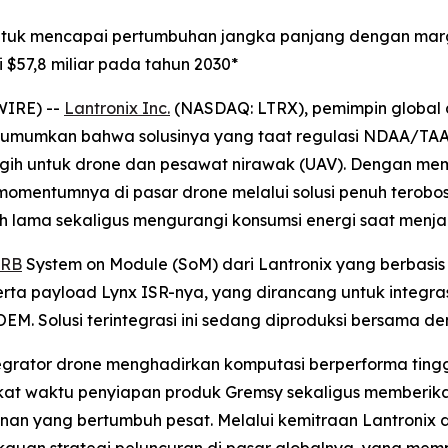
ntuk mencapai pertumbuhan jangka panjang dengan margi
 $57,8 miliar pada tahun 2030*
WIRE) --
Lantronix Inc.
(NASDAQ: LTRX), pemimpin global d
gumumkan bahwa solusinya yang taat regulasi NDAA/TAA t
ggih untuk drone dan pesawat nirawak (UAV). Dengan m
momentumnya di pasar drone melalui solusi penuh terobosa
ih lama sekaligus mengurangi konsumsi energi saat menj
5RB
System on Module (SoM) dari Lantronix yang berbas
erta payload Lynx ISR-nya, yang dirancang untuk integ
EM. Solusi terintegrasi ini sedang diproduksi bersama d
egrator drone menghadirkan komputasi berperforma ting
gkat waktu penyiapan produk Gremsy sekaligus memberi
hanan yang bertumbuh pesat. Melalui kemitraan Lantroni