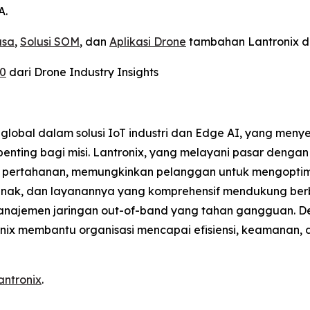
A.
asa
,
Solusi SOM
, dan
Aplikasi Drone
tambahan Lantronix di
30
dari Drone Industry Insights
global dalam solusi IoT industri dan Edge AI, yang meny
penting bagi misi. Lantronix, yang melayani pasar dengan
an pertahanan, memungkinkan pelanggan untuk mengopti
t lunak, dan layanannya yang komprehensif mendukung ber
a manajemen jaringan out-of-band yang tahan gangguan.
onix membantu organisasi mencapai efisiensi, keamanan, 
antronix
.