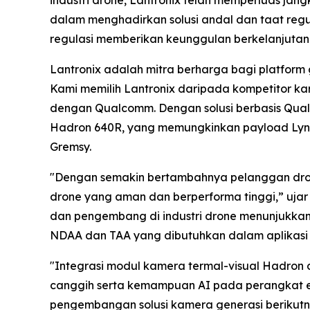
industri drone, Lantronix telah memperluas ja
dalam menghadirkan solusi andal dan taat reg
regulasi memberikan keunggulan berkelanjutan 
Lantronix adalah mitra berharga bagi platform
Kami memilih Lantronix daripada kompetitor ka
dengan Qualcomm. Dengan solusi berbasis Qual
Hadron 640R, yang memungkinkan payload Lynx 
Gremsy.
"Dengan semakin bertambahnya pelanggan drone
drone yang aman dan berperforma tinggi,” ujar
dan pengembang di industri drone menunjukkan
NDAA dan TAA yang dibutuhkan dalam aplikasi
"Integrasi modul kamera termal-visual Hadron 
canggih serta kemampuan AI pada perangkat ed
pengembangan solusi kamera generasi berikutny