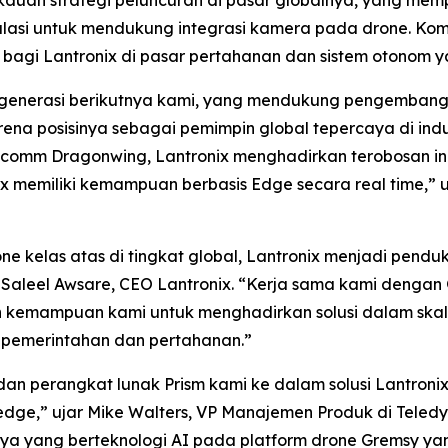
ngkauan strategi peluncuran di pasar globalnya, yang me
ulasi untuk mendukung integrasi kamera pada drone. Kom
bagi Lantronix di pasar pertahanan dan sistem otonom y
 generasi berikutnya kami, yang mendukung pengembanga
rena posisinya sebagai pemimpin global tepercaya di ind
comm Dragonwing, Lantronix menghadirkan terobosan ind
memiliki kemampuan berbasis Edge secara real time,” uj
 kelas atas di tingkat global, Lantronix menjadi pend
 Saleel Awsare, CEO Lantronix. “Kerja sama kami denga
 kemampuan kami untuk menghadirkan solusi dalam skal
 pemerintahan dan pertahanan.”
dan perangkat lunak Prism kami ke dalam solusi Lantron
ge,” ujar Mike Walters, VP Manajemen Produk di Teledyn
a yang berteknologi AI pada platform drone Gremsy yan