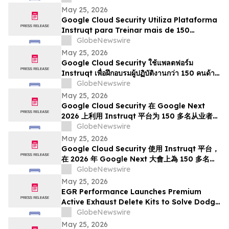
Next 2026
May 25, 2026
Google Cloud Security Utiliza Plataforma
Instruqt para Treinar mais de 150
Profissionais em IA Agentic no Google
GlobeNewswire
Next 2026
May 25, 2026
Google Cloud Security ใช้แพลตฟอร์ม
Instruqt เพื่อฝึกอบรมผู้ปฏิบัติงานกว่า 150 คนด้าน
Agentic AI ในงาน Google Next 2026
GlobeNewswire
May 25, 2026
Google Cloud Security 在 Google Next
2026 上利用 Instruqt 平台为 150 多名从业者提
供智能体 AI 培训
GlobeNewswire
May 25, 2026
Google Cloud Security 使用 Instruqt 平台，
在 2026 年 Google Next 大會上為 150 多名從
業人員提供代理型人工智能培訓
GlobeNewswire
May 25, 2026
EGR Performance Launches Premium
Active Exhaust Delete Kits to Solve Dodge
and Chrysler Exhaust Valve Failures
GlobeNewswire
Permanently
May 25, 2026