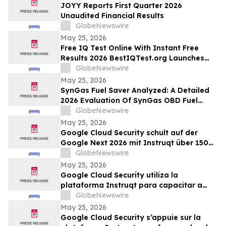
JOYY Reports First Quarter 2026
Unaudited Financial Results
GlobeNewswire
May 25, 2026
Free IQ Test Online With Instant Free
Results 2026 BestIQTest.org Launches
Enhanced IQ Testing Platform!
GlobeNewswire
May 25, 2026
SynGas Fuel Saver Analyzed: A Detailed
2026 Evaluation Of SynGas OBD Fuel
Saver Trending In The United States
GlobeNewswire
May 25, 2026
Google Cloud Security schult auf der
Google Next 2026 mit Instruqt über 150
Fachkräfte in agentischer KI
GlobeNewswire
May 25, 2026
Google Cloud Security utiliza la
plataforma Instruqt para capacitar a
más de 150 profesionales en IA agéntica
GlobeNewswire
durante Google Next 2026
May 25, 2026
Google Cloud Security s’appuie sur la