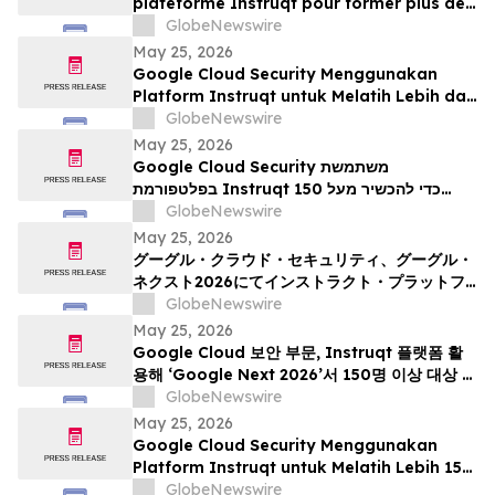
plateforme Instruqt pour former plus de
150 professionnels à l’IA agentique à
GlobeNewswire
l’occasion du Google Cloud Next 2026
May 25, 2026
Google Cloud Security Menggunakan
Platform Instruqt untuk Melatih Lebih dari
150 Praktisi tentang AI Agentik pada
GlobeNewswire
Google Next 2026
May 25, 2026
Google Cloud Security משתמשת
בפלטפורמת Instruqt כדי להכשיר מעל 150
אנשי מקצוע בתחום הבינה המלאכותית הסוכנית
GlobeNewswire
ב-Google Next 2026
May 25, 2026
グーグル・クラウド・セキュリティ、グーグル・
ネクスト2026にてインストラクト・プラットフ
ォームを活用し、150名以上の実務者を対象にエ
GlobeNewswire
ージェント型AIのトレーニングを実施
May 25, 2026
Google Cloud 보안 부문, Instruqt 플랫폼 활
용해 ‘Google Next 2026’서 150명 이상 대상 에
이전틱 AI 교육 진행
GlobeNewswire
May 25, 2026
Google Cloud Security Menggunakan
Platform Instruqt untuk Melatih Lebih 150
Pengamal mengenai Agentic AI di Google
GlobeNewswire